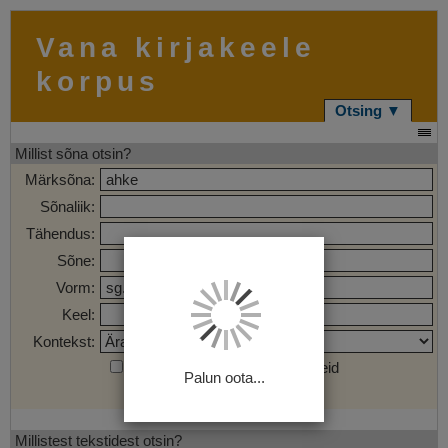
Vana kirjakeele
korpus
Otsing ▼
Millist sõna otsin?
Märksõna:
Sõnaliik:
Tähendus:
Sõne:
Vorm:
Keel:
Kontekst:
Otsi märgendatud sõnaühendeid
Palun oota...
Otsi
Tühjenda
Millistest tekstidest otsin?