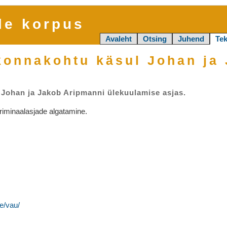
le korpus
Avaleht
Otsing
Juhend
Tek
konnakohtu käsul Johan ja 
 Johan ja Jakob Aripmanni ülekuulamise asjas.
iminaalasjade algatamine.
e/vau/