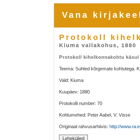
Vana kirjakee
Protokoll kihel
Kiuma vallakohus, 1880
Protokoll kihelkonnakohtu käsul
Teema: Suhted kõrgemate kohtutega. Kr
Vald: Kiuma
Kuupäev: 1880
Protokolli number: 70
Kohtumehed: Peter Aabel, V. Visse
Originaal rahvusarhiivis:
http://www.ra.e
Leheküljed