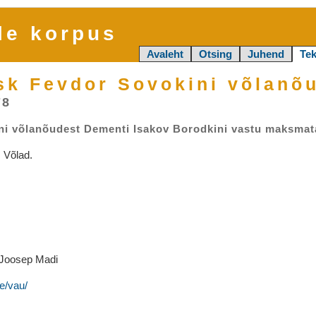
le korpus
Avaleht
Otsing
Juhend
Tek
usk Fevdor Sovokini võlanõ
78
ni võlanõudest Dementi Isakov Borodkini vastu maksmata
 Võlad.
 Joosep Madi
e/vau/