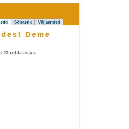
stid
Sõnastik
Väljaanded
udest Deme
 22 rubla asjas.