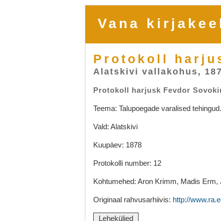
Vana kirjakee
Protokoll harj
Alatskivi vallakohus, 18
Protokoll harjusk Fevdor Sovoki
Teema: Talupoegade varalised tehingud.
Vald: Alatskivi
Kuupäev: 1878
Protokolli number: 12
Kohtumehed: Aron Krimm, Madis Erm,
Originaal rahvusarhiivis:
http://www.ra.e
Leheküljed