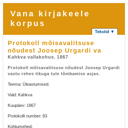
Vana kirjakeele
korpus
Tekstid ▼
Protokoll mõisavalitsuse
nõudest Joosep Urgardi va
Kahkva vallakohus, 1867
Protokoll mõisavalitsuse nõudest Joosep Urgardi
vastu rehes tikuga tule tõmbamise asjas.
Teema: Üleastumised.
Vald: Kahkva
Kuupäev: 1867
Protokolli number: 83
Kohtumehed: