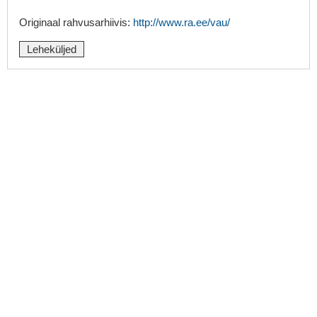
Originaal rahvusarhiivis:
http://www.ra.ee/vau/
Leheküljed