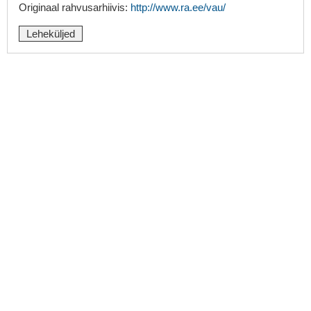
Originaal rahvusarhiivis:
http://www.ra.ee/vau/
Leheküljed