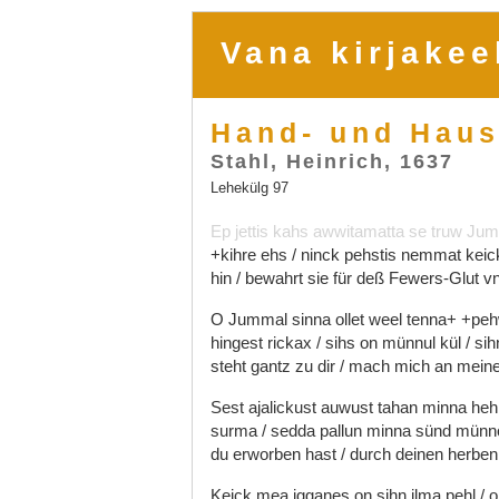
Vana kirjakee
Hand- und Haus
Stahl, Heinrich, 1637
Lehekülg 97
Ep
jettis
kahs
awwitamatta
se
truw
Jum
+kihre
ehs
/
ninck
pehstis
nemmat
keic
hin
/
bewahrt
sie
für
deß
Fewers-Glut
v
O
Jummal
sinna
ollet
weel
tenna+
+pe
hingest
rickax
/
sihs
on
münnul
kül
/
si
steht
gantz
zu
dir
/
mach
mich
an
mein
Sest
ajalickust
auwust
tahan
minna
heh
surma
/
sedda
pallun
minna
sünd
mün
du
erworben
hast
/
durch
deinen
herbe
Keick
mea
igganes
on
sihn
ilma
pehl
/
o