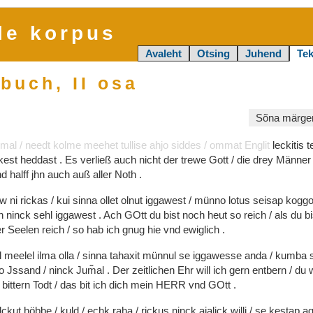
le korpus
Avaleht
Otsing
Juhend
Tek
buch, II osa
Sõna märgen
mal
/
needt
kolme
meehet
tullise
ahjo
siddes
/
ommat
Englit
leckitis
kest
heddast
.
Es
verließ
auch
nicht
der
trewe
Gott
/
die
drey
Männe
nd
halff
jhn
auch
auß
aller
Noth
.
hw
ni
rickas
/
kui
sinna
ollet
olnut
iggawest
/
münno
lotus
seisap
kogg
hn
ninck
sehl
iggawest
.
Ach
GOtt
du
bist
noch
heut
so
reich
/
als
du
b
er
Seelen
reich
/
so
hab
ich
gnug
hie
vnd
ewiglich
.
l
meelel
ilma
olla
/
sinna
tahaxit
münnul
se
iggawesse
anda
/
kumba
no
Jssand
/
ninck
Jum͂al
.
Der
zeitlichen
Ehr
will
ich
gern
entbern
/
du
n
bittern
Todt
/
das
bit
ich
dich
mein
HERR
vnd
GOtt
.
lckut
höbbe
/
kuld
/
echk
raha
/
rickus
ninck
ajalick
willi
/
se
kestap
a