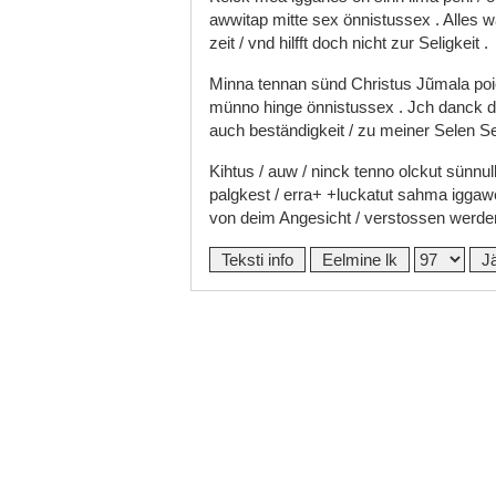
awwitap
mitte
sex
önnistussex
.
Alles
w
zeit
/
vnd
hilfft
doch
nicht
zur
Seligkeit
.
Minna
tennan
sünd
Christus
Jũmala
po
münno
hinge
önnistussex
.
Jch
danck
d
auch
beständigkeit
/
zu
meiner
Selen
Se
Kihtus
/
auw
/
ninck
tenno
olckut
sünnul
palgkest
/
erra+
+luckatut
sahma
iggaw
von
deim
Angesicht
/
verstossen
werd
Teksti info
Eelmine lk
J