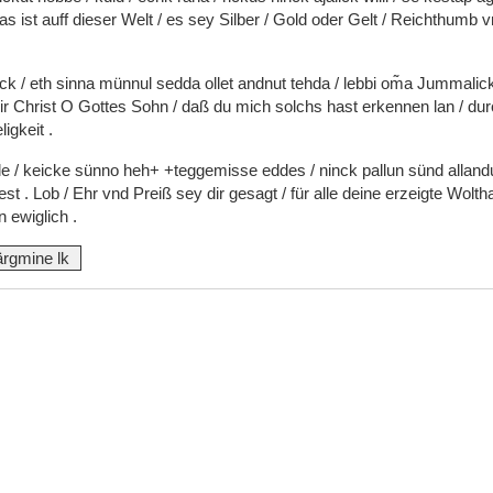
as
ist
auff
dieser
Welt
/
es
sey
Silber
/
Gold
oder
Gelt
/
Reichthumb
v
ick
/
eth
sinna
münnul
sedda
ollet
andnut
tehda
/
lebbi
om͂a
Jummalic
ir
Christ
O
Gottes
Sohn
/
daß
du
mich
solchs
hast
erkennen
lan
/
du
ligkeit
.
le
/
keicke
sünno
heh+
+teggemisse
eddes
/
ninck
pallun
sünd
allan
est
.
Lob
/
Ehr
vnd
Preiß
sey
dir
gesagt
/
für
alle
deine
erzeigte
Wolth
en
ewiglich
.
ärgmine lk