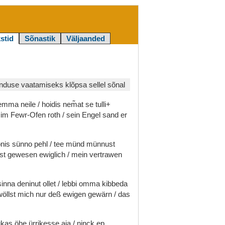
stid
Sõnastik
Väljaanded
duse vaatamiseks klõpsa sellel sõnal
temma
neile
/
hoidis
nem͂at
se
tulli+
r
im
Fewr-Ofen
roth
/
sein
Engel
sand
er
onis
sünno
pehl
/
tee
münd
münnust
ist
gewesen
ewiglich
/
mein
vertrawen
sinna
deninut
ollet
/
lebbi
omma
kibbeda
wöllst
mich
nur
deß
ewigen
gewärn
/
das
gkas
öhe
ürrikesse
aja
/
ninck
ep