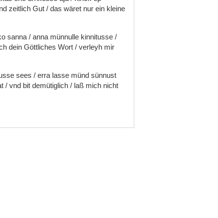
nd
zeitlich
Gut
/
das
wäret
nur
ein
kleine
ko
sanna
/
anna
münnulle
kinnitusse
/
rch
dein
Göttliches
Wort
/
verleyh
mir
dusse
sees
/
erra
lasse
münd
sünnust
at
/
vnd
bit
demütiglich
/
laß
mich
nicht