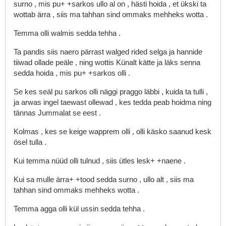
surno
,
mis
pu+
+sarkos
ullo
al
on
,
hästi
hoida
,
et
ükski
ta
wottab
ärra
,
siis
ma
tahhan
sind
ommaks
mehheks
wotta
.
Temma
olli
walmis
sedda
tehha
.
Ta
pandis
siis
naero
pärrast
walged
rided
selga
ja
hannide
tiiwad
ollade
peäle
,
ning
wottis
Künalt
kätte
ja
läks
senna
sedda
hoida
,
mis
pu+
+sarkos
olli
.
Se
kes
seäl
pu
sarkos
olli
näggi
praggo
läbbi
,
kuida
ta
tulli
,
ja
arwas
ingel
taewast
ollewad
,
kes
tedda
peab
hoidma
ning
tännas
Jummalat
se
eest
.
Kolmas
,
kes
se
keige
wapprem
olli
,
olli
käsko
saanud
kesk
ösel
tulla
.
Kui
temma
nüüd
olli
tulnud
,
siis
ütles
lesk+
+naene
.
Kui
sa
mulle
ärra+
+tood
sedda
surno
,
ullo
alt
,
siis
ma
tahhan
sind
ommaks
mehheks
wotta
.
Temma
agga
olli
kül
ussin
sedda
tehha
.