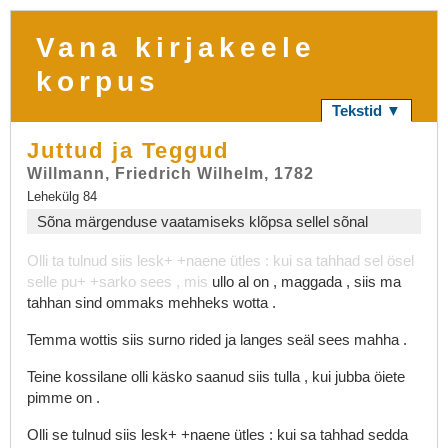
Vana kirjakeele
korpus
Tekstid ▼
Juttud ja Teggud
Willmann, Friedrich Wilhelm, 1782
Lehekülg 84
Sõna märgenduse vaatamiseks klõpsa sellel sõnal
Olli
ta
tulnud
siis
lesk+
+naene
ütles
:
kui
sa
tahhad
sel
ösel
selle
pu+
+sarko
sees
,
mis
ullo
al
on
,
maggada
,
siis
ma
tahhan
sind
ommaks
mehheks
wotta
.
Temma
wottis
siis
surno
rided
ja
langes
seäl
sees
mahha
.
Teine
kossilane
olli
käsko
saanud
siis
tulla
,
kui
jubba
öiete
pimme
on
.
Olli
se
tulnud
siis
lesk+
+naene
ütles
:
kui
sa
tahhad
sedda