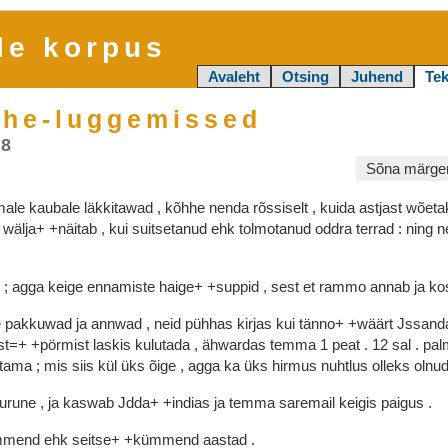
le korpus
Avaleht
Otsing
Juhend
Tek
he-luggemissed
18
Sõna märgen
male
kaubale
läkkitawad
,
kõhhe
nenda
rõssiselt
,
kuida
astjast
wõeta
a
wälja+
+näitab
,
kui
suitsetanud
ehk
tolmotanud
oddra
terrad
:
ning
n
d
;
agga
keige
ennamiste
haige+
+suppid
,
sest
et
rammo
annab
ja
ko
e
pakkuwad
ja
annwad
,
neid
pühhas
kirjas
kui
tänno+
+wäärt
Jssan
ust=+
+pörmist
laskis
kulutada
,
ähwardas
temma
1
peat
.
12
sal
.
pal
itama
;
mis
siis
kül
üks
õige
,
agga
ka
üks
hirmus
nuhtlus
olleks
olnu
urune
,
ja
kaswab
Jdda+
+indias
ja
temma
saremail
keigis
paigus
.
mmend
ehk
seitse+
+kümmend
aastad
.