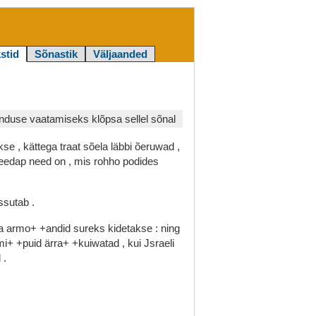
stid
Sõnastik
Väljaanded
duse vaatamiseks klõpsa sellel sõnal
kse
,
kättega
traat
sõela
läbbi
õeruwad
,
eedap
need
on
,
mis
rohho
podides
ssutab
.
da
armo+
+andid
sureks
kidetakse
:
ning
mi+
+puid
ärra+
+kuiwatad
,
kui
Jsraeli
d
.