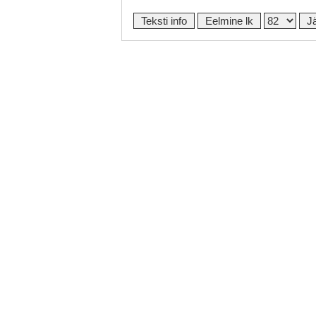
Teksti info
Eelmine lk
J