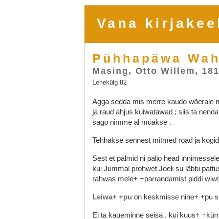
Vana kirjakee
Pühhapäwa Wah
Masing, Otto Willem, 18
Lehekülg 82
Agga
sedda
mis
merre
kaudo
wõerale
ja
raud
ahjus
kuiwatawad
;
siis
ta
nend
sago
nimme
al
müakse
.
Tehhakse
sennest
mitmed
road
ja
kogi
Sest
et
palmid
ni
paljo
head
innimessel
kui
Jummal
prohwet
Joeli
su
läbbi
patt
rahwas
mele+
+parrandamist
piddi
wiw
Leiwa+
+pu
on
keskmisse
nine+
+pu
s
Ei
ta
kaueminne
seisa
,
kui
kuus+
+kü