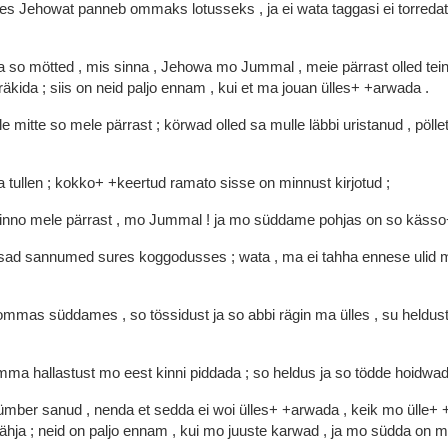
kes
Jehowat
panneb
ommaks
lotusseks
,
ja
ei
wata
taggasi
ei
torreda
ja
so
mötted
,
mis
sinna
,
Jehowa
mo
Jummal
,
meie
pärrast
olled
tei
räkida
;
siis
on
neid
paljo
ennam
,
kui
et
ma
jouan
ülles+
+arwada
.
lle
mitte
so
mele
pärrast
;
körwad
olled
sa
mulle
läbbi
uristanud
,
pöll
a
tullen
;
kokko+
+keertud
ramato
sisse
on
minnust
kirjotud
;
inno
mele
pärrast
,
mo
Jummal
!
ja
mo
süddame
pohjas
on
so
käss
sad
sannumed
sures
koggodusses
;
wata
,
ma
ei
tahha
ennese
ulid
m
ommas
süddames
,
so
tössidust
ja
so
abbi
rägin
ma
ülles
,
su
heldus
mma
hallastust
mo
eest
kinni
piddada
;
so
heldus
ja
so
tödde
hoidwa
ümber
sanud
,
nenda
et
sedda
ei
woi
ülles+
+arwada
,
keik
mo
ülle+
ähja
;
neid
on
paljo
ennam
,
kui
mo
juuste
karwad
,
ja
mo
südda
on
m