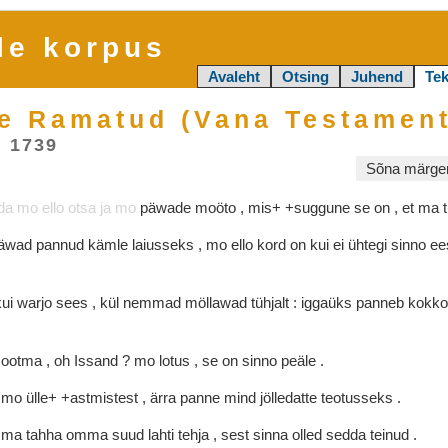
le korpus
Avaleht
Otsing
Juhend
Tek
e Ramatud (Vana Testament
, 1739
Sõna märgen
äda
mo
ello
otsa
ja
mo
päwade
moöto
,
mis+
+suggune
se
on
,
et
ma
äwad
pannud
kämle
laiusseks
,
mo
ello
kord
on
kui
ei
ühtegi
sinno
e
kui
warjo
sees
,
kül
nemmad
möllawad
tühjalt
:
iggaüks
panneb
kokk
d
ootma
,
oh
Issand
?
mo
lotus
,
se
on
sinno
peäle
.
t
mo
ülle+
+astmistest
,
ärra
panne
mind
jölledatte
teotusseks
.
i
ma
tahha
omma
suud
lahti
tehja
,
sest
sinna
olled
sedda
teinud
.