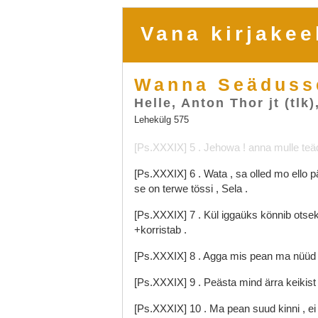
Vana kirjakee
Wanna Seäduss
Helle, Anton Thor jt (tlk)
Lehekülg 575
[Ps.XXXIX]
5
.
Jehowa
!
anna
mulle
te
[Ps.XXXIX]
6
.
Wata
,
sa
olled
mo
ello
p
se
on
terwe
tössi
,
Sela
.
[Ps.XXXIX]
7
.
Kül
iggaüks
könnib
otse
+korristab
.
[Ps.XXXIX]
8
.
Agga
mis
pean
ma
nüü
[Ps.XXXIX]
9
.
Peästa
mind
ärra
keikis
[Ps.XXXIX]
10
.
Ma
pean
suud
kinni
,
e