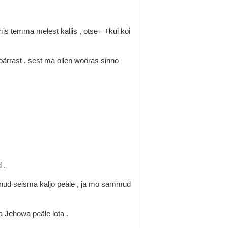
mis
temma
melest
kallis
,
otse+
+kui
koi
pärrast
,
sest
ma
ollen
woöras
sinno
d
.
nud
seisma
kaljo
peäle
,
ja
mo
sammud
ja
Jehowa
peäle
lota
.