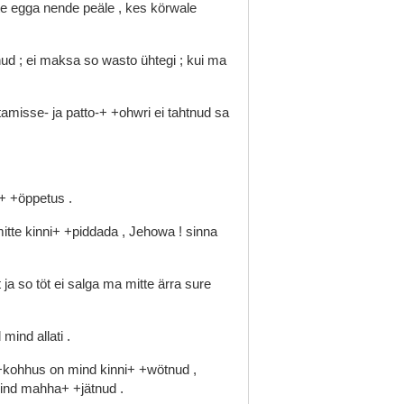
te
egga
nende
peäle
,
kes
körwale
nud
;
ei
maksa
so
wasto
ühtegi
;
kui
ma
etamisse-
ja
patto-+
+ohwri
ei
tahtnud
sa
o+
+öppetus
.
itte
kinni+
+piddada
,
Jehowa
!
sinna
t
ja
so
töt
ei
salga
ma
mitte
ärra
sure
d
mind
allati
.
+kohhus
on
mind
kinni+
+wötnud
,
ind
mahha+
+jätnud
.