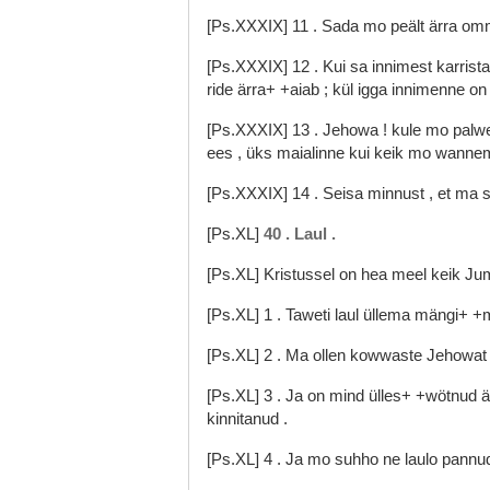
[Ps.XXXIX]
11
.
Sada
mo
peält
ärra
om
[Ps.XXXIX]
12
.
Kui
sa
innimest
karrist
ride
ärra+
+aiab
;
kül
igga
innimenne
o
[Ps.XXXIX]
13
.
Jehowa
!
kule
mo
palw
ees
,
üks
maialinne
kui
keik
mo
wanne
[Ps.XXXIX]
14
.
Seisa
minnust
,
et
ma
[Ps.XL]
40
.
Laul
.
[Ps.XL]
Kristussel
on
hea
meel
keik
Ju
[Ps.XL]
1
.
Taweti
laul
üllema
mängi+
+
[Ps.XL]
2
.
Ma
ollen
kowwaste
Jehowa
[Ps.XL]
3
.
Ja
on
mind
ülles+
+wötnud
ä
kinnitanud
.
[Ps.XL]
4
.
Ja
mo
suhho
ne
laulo
pannu