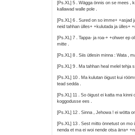
[Ps.XL]
5
.
Wägga
önnis
on
se
mees
,
kallawad
walle
pole
.
[Ps.XL]
6
.
Sured
on
so
imme+
+asjad
neid
tahhan
ülles+
+kulutada
ja
ülles+
+
[Ps.XL]
7
.
Tappa-
ja
roa-+
+ohwer
ep
o
mitte
.
[Ps.XL]
8
.
Siis
ütlesin
minna
:
Wata
,
m
[Ps.XL]
9
.
Ma
tahhan
heal
melel
tehja
s
[Ps.XL]
10
.
Ma
kulutan
öigust
kui
rööm
tead
sedda
.
[Ps.XL]
11
.
So
öigust
ei
katta
ma
kinni
koggodusse
ees
.
[Ps.XL]
12
.
Sinna
,
Jehowa
!
ei
wötta
o
[Ps.XL]
13
.
Sest
mitto
önnetust
on
mo
nenda
et
ma
ei
woi
nende
otsa
ärra+
+n