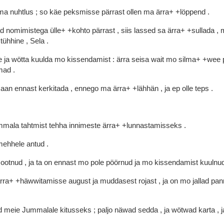
ma
nuhtlus
;
so
käe
peksmisse
pärrast
ollen
ma
ärra+
+löppend
.
ad
nomimistega
ülle+
+kohto
pärrast
,
siis
lassed
sa
ärra+
+sullada
,
n
tühhine
,
Sela
.
e
ja
wötta
kuulda
mo
kissendamist
:
ärra
seisa
wait
mo
silma+
+wee
mad
.
saan
ennast
kerkitada
,
ennego
ma
ärra+
+lähhän
,
ja
ep
olle
teps
.
mmala
tahtmist
tehha
innimeste
ärra+
+lunnastamisseks
.
mehhele
antud
.
t
ootnud
,
ja
ta
on
ennast
mo
pole
pöörnud
ja
mo
kissendamist
kuulnu
rra+
+häwwitamisse
august
ja
muddasest
rojast
,
ja
on
mo
jallad
pan
d
meie
Jummalale
kitusseks
;
paljo
näwad
sedda
,
ja
wötwad
karta
,