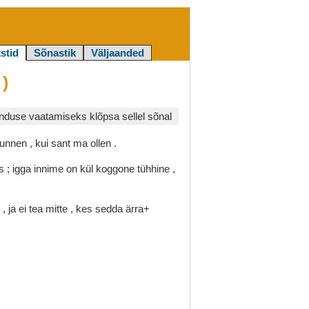
stid
Sõnastik
Väljaanded
)
duse vaatamiseks klõpsa sellel sõnal
tunnen
,
kui
sant
ma
ollen
.
es
;
igga
innime
on
kül
koggone
tühhine
,
o
,
ja
ei
tea
mitte
,
kes
sedda
ärra+