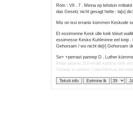
Röm
:
VII
.
7
.
Minna
ep
tehdsin
mittaki
das
Gesetz
nicht
gesagt
hette
:
la[s]
di
Mis
on
issi
erranis
kümmen
Keskode
s
Et
essimenne
Kesk
ülle
keik
töiset
wall
essimesse
Kesko
Kuhlminne
eel
keip
.
Gehorsam
/
wo
nicht
de[r]
Gehorsam
d
Se+
+perrast
pannep
D
.
Luther
kümm
Meije
peame
JUmmala
kartma
nink
ar
Gebote
in
seinem
Catechismus
bei
ei
Teksti info
Eelmine lk
J