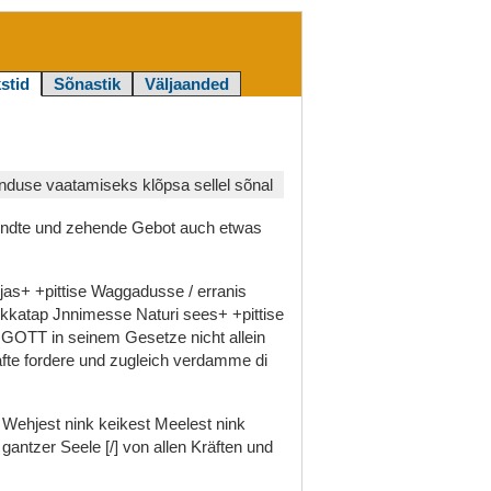
stid
Sõnastik
Väljaanded
duse vaatamiseks klõpsa sellel sõnal
ndte
und
zehende
Gebot
auch
etwas
ljas+
+pittise
Waggadusse
/
erranis
kkatap
Jnnimesse
Naturi
sees+
+pittise
s
GOTT
in
seinem
Gesetze
nicht
allein
åfte
fordere
und
zugleich
verdamme
di
t
Wehjest
nink
keikest
Meelest
nink
n
gantzer
Seele
[/]
von
allen
Kräften
und