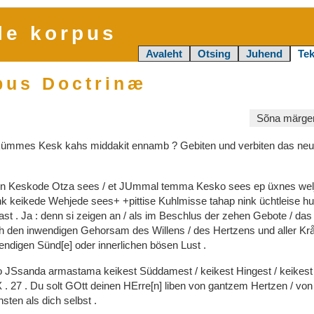
le korpus
Avaleht
Otsing
Juhend
Tek
pus Doctrinæ
Sõna märgen
kümmes
Kesk
kahs
middakit
ennamb
?
Gebiten
und
verbiten
das
neu
en
Keskode
Otza
sees
/
et
JUmmal
temma
Kesko
sees
ep
üxnes
we
nk
keikede
Wehjede
sees+
+pittise
Kuhlmisse
tahap
nink
üchtleise
hu
rast
.
Ja
:
denn
si
zeigen
an
/
als
im
Beschlus
der
zehen
Gebote
/
da
ch
den
inwendigen
Gehorsam
des
Willens
/
des
Hertzens
und
aller
Kr
endigen
Sünd[e]
oder
innerlichen
bösen
Lust
.
o
JSsanda
armastama
keikest
Süddamest
/
keikest
Hingest
/
keikes
X
.
27
.
Du
solt
GOtt
deinen
HErre[n]
liben
von
gantzem
Hertzen
/
vo
hsten
als
dich
selbst
.