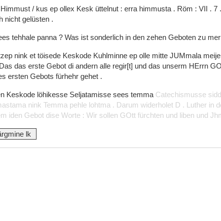
t
Himmust
/
kus
ep
ollex
Kesk
üttelnut
:
erra
himmusta
.
Röm
:
VII
.
7
ch
nicht
gelüsten
.
ees
tehhale
panna
?
Was
ist
sonderlich
in
den
zehen
Geboten
zu
mer
itzep
nink
et
töisede
Keskode
Kuhlminne
ep
olle
mitte
JUMmala
meij
Das
das
erste
Gebot
di
andern
alle
regir[t]
und
das
unserm
HErrn
GO
es
ersten
Gebots
fürhehr
gehet
.
en
Keskode
löhikesse
Seljatamisse
sees
temma
Catechismusse
sid
mastama
nink
Temma
pehle
lohtma
.
Darum
widerholet
D
.
Luther
in
d
nem
iden
Gebot
dise
Worte
:
Wir
sollen
GOtt
fürchten
und
liben
und
Jh
ärgmine lk