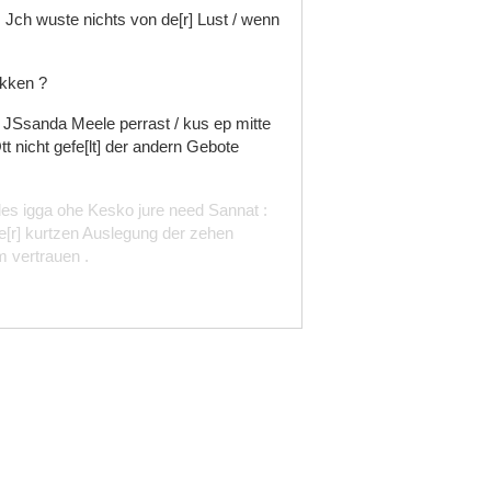
.
Jch
wuste
nichts
von
de[r]
Lust
/
wenn
kken
?
e
JSsanda
Meele
perrast
/
kus
ep
mitte
tt
nicht
gefe[lt]
der
andern
Gebote
des
igga
ohe
Kesko
jure
need
Sannat
:
e[r]
kurtzen
Auslegung
der
zehen
m
vertrauen
.