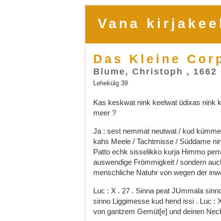
Vana kirjakee
Das Kleine Cor
Blume, Christoph , 1662
Lehekülg 39
Kas
keskwat
nink
keelwat
üdixas
nink
meer
?
Ja
:
sest
nemmat
neutwat
/
kud
kümm
kahs
Meele
/
Tachtmisse
/
Süddame
ni
Patto
echk
sisselikko
kurja
Himmo
per
auswendige
Frömmigkeit
/
sondern
au
menschliche
Natuhr
von
wegen
der
inw
Luc
:
X
.
27
.
Sinna
peat
JUmmala
sinn
sinno
Liggimesse
kud
hend
issi
.
Luc
:
von
gantzem
Gemüt[e]
und
deinen
Nec