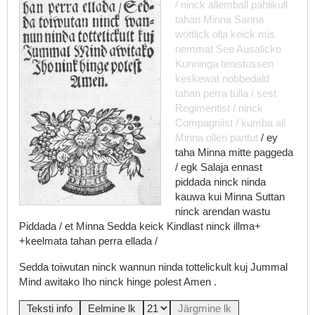
/
ninck
allemball
pählikull
tahan
Minna
Sanna
wottlick
olla
keick
mis
nemmat
See
Ausalicko
Kunninga
tenistussen
keskewat
nobbedald
tahan
perra
tulla
/
sest
Regimentist
/
ninck
Compagniist
/
kumba
all
Minna
ollen
pantut
/
ey
taha
Minna
mitte
paggeda
/
egk
Salaja
ennast
piddada
ninck
ninda
kauwa
kui
Minna
Suttan
ninck
arendan
wastu
Piddada
/
et
Minna
Sedda
keick
Kindlast
ninck
illma+
+keelmata
tahan
perra
ellada
/
Sedda
toiwutan
ninck
wannun
ninda
tottelickult
kuj
Jummal
Mind
awitako
Iho
ninck
hinge
polest
Amen
.
Teksti info
Eelmine lk
Järgmine lk