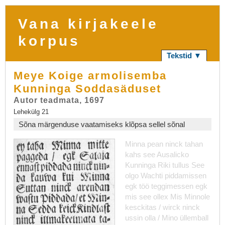
Vana kirjakeele
korpus
Tekstid ▼
Meye Koige armolisemba
Kunninga Soddasäduset
Autor teadmata, 1697
Lehekülg 21
Sõna märgenduse vaatamiseks klõpsa sellel sõnal
Minna
pean
ninck
tahan
kahs
see
Ausalicko
Kunninga
Riki
tullus
See
olgo
Wachti
piddamissen
egk
töö
teggimessen
egk
mis
see
ollex
Mis
Minnole
kesckitas
/
wirck
ninck
ussin
olla
/
Mino
üllemball