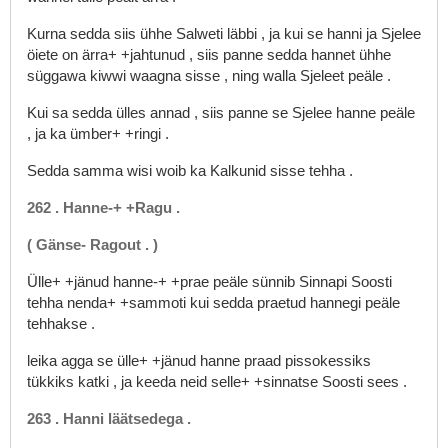
Kurna
sedda
siis
ühhe
Salweti
läbbi
,
ja
kui
se
hanni
ja
Sjelee
öiete
on
ärra+
+jahtunud
,
siis
panne
sedda
hannet
ühhe
süggawa
kiwwi
waagna
sisse
,
ning
walla
Sjeleet
peäle
.
Kui
sa
sedda
ülles
annad
,
siis
panne
se
Sjelee
hanne
peäle
,
ja
ka
ümber+
+ringi
.
Sedda
samma
wisi
woib
ka
Kalkunid
sisse
tehha
.
262
.
Hanne-+
+Ragu
.
(
Gänse-
Ragout
.
)
Ülle+
+jänud
hanne-+
+prae
peäle
sünnib
Sinnapi
Soosti
tehha
nenda+
+sammoti
kui
sedda
praetud
hannegi
peäle
tehhakse
.
leika
agga
se
ülle+
+jänud
hanne
praad
pissokessiks
tükkiks
katki
,
ja
keeda
neid
selle+
+sinnatse
Soosti
sees
.
263
.
Hanni
läätsedega
.