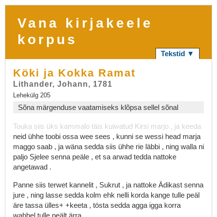
Vana kirjakeele
korpus
Tekstid ▼
Köki ja Kokka Ramat
Lithander, Johann, 1781
Lehekülg 205
Sõna märgenduse vaatamiseks klõpsa sellel sõnal
Touka
siis
üks
kammalo
täis
kuiwatud
Kirsi
marjo
,
ja
keeda
neid
ühhe
toobi
ossa
wee
sees
,
kunni
se
wessi
head
marja
maggo
saab
,
ja
wäna
sedda
siis
ühhe
rie
läbbi
,
ning
walla
ni
paljo
Sjelee
senna
peäle
,
et
sa
arwad
tedda
nattoke
angetawad
.
Panne
siis
terwet
kannelit
,
Sukrut
,
ja
nattoke
Ädikast
senna
jure
,
ning
lasse
sedda
kolm
ehk
nelli
korda
kange
tulle
peäl
äre
tassa
ülles+
+keeta
,
tösta
sedda
agga
igga
korra
wahhel
tulle
peält
ärra
.