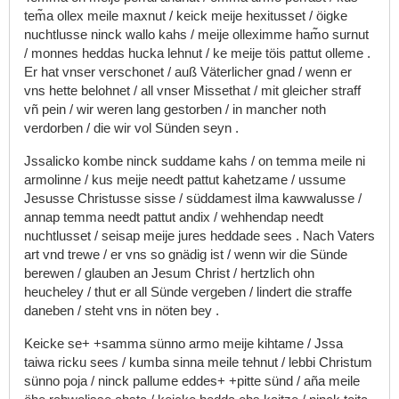
tem͂a
ollex
meile
maxnut
/
keick
meije
hexitusset
/
öigke
nuchtlusse
ninck
wallo
kahs
/
meije
olleximme
ham͂o
surnut
/
monnes
heddas
hucka
lehnut
/
ke
meije
töis
pattut
olleme
.
Er
hat
vnser
verschonet
/
auß
Väterlicher
gnad
/
wenn
er
vns
hette
belohnet
/
all
vnser
Missethat
/
mit
gleicher
straff
vñ
pein
/
wir
weren
lang
gestorben
/
in
mancher
noth
verdorben
/
die
wir
vol
Sünden
seyn
.
Jssalicko
kombe
ninck
suddame
kahs
/
on
temma
meile
ni
armolinne
/
kus
meije
needt
pattut
kahetzame
/
ussume
Jesusse
Christusse
sisse
/
süddamest
ilma
kawwalusse
/
annap
temma
needt
pattut
andix
/
wehhendap
needt
nuchtlusset
/
seisap
meije
jures
heddade
sees
.
Nach
Vaters
art
vnd
trewe
/
er
vns
so
gnädig
ist
/
wenn
wir
die
Sünde
berewen
/
glauben
an
Jesum
Christ
/
hertzlich
ohn
heucheley
/
thut
er
all
Sünde
vergeben
/
lindert
die
straffe
daneben
/
steht
vns
in
nöten
bey
.
Keicke
se+
+samma
sünno
armo
meije
kihtame
/
Jssa
taiwa
ricku
sees
/
kumba
sinna
meile
tehnut
/
lebbi
Christum
sünno
poja
/
ninck
pallume
eddes+
+pitte
sünd
/
aña
meile