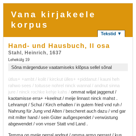
Vana kirjakeele
korpus
Tekstid ▼
Hand- und Hausbuch, II osa
Stahl, Heinrich, 1637
Lehekülg 19
Sõna märgenduse vaatamiseks klõpsa sellel sõnal
ütlus+
+ambt
/
kolit
/
kirckut
ülles+
+piddanut
/
kauni
heh
rahwo
sees
/
toitusse
nohrel
ninck
wannal
/
andnut
sinna
jure
/
ninck
rochke
kehje
kahs
/
ommat
wiljat
jaggenut
/
kaotamisse
erra+
+keelnut
/
meije
linnast
ninck
mahst
.
Lehrampt
/
Schul
/
Kirch
erhalten
/
in
gutem
fried
vnd
ruh
/
Nahrung
für
Jung
vnd
Alten
/
bescheret
auch
dazu
/
vnd
gar
mit
milter
hand
/
sein
Güter
außgespendet
/
verwüstung
abgewendet
/
von
vnser
Statt
vnd
Land
.
Temma
on
meije
perral
andnut
/
omma
armo
perrast
/
kus