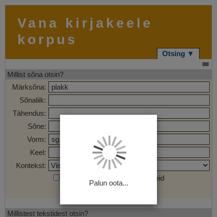
Vana kirjakeele
korpus
Otsing ▼
Millist sõna otsin?
Märksõna:
Sõnaliik:
Tähendus:
Sõne:
Vorm:
Keel:
Kontekst:
Otsi märgendatud sõnaühendeid
Palun oota...
Otsi
Tühjenda
Millistest tekstidest otsin?