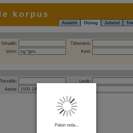
le korpus
Avaleht
Otsing
Juhend
Tek
Sõnaliik:
Tähendus:
Vorm:
Keel:
Tekstiliik:
Levik:
Aasta:
Pealkiri:
Palun oota...