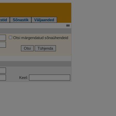
stid
Sõnastik
Väljaanded
Otsi märgendatud sõnaühendeid
Otsi
Tühjenda
Keel: