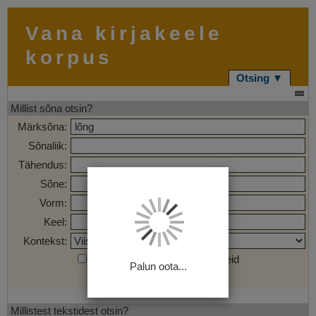
Vana kirjakeele
korpus
Otsing ▼
Millist sõna otsin?
Märksõna:
Sõnaliik:
Tähendus:
Sõne:
Vorm:
Keel:
Kontekst:
Otsi märgendatud sõnaühendeid
Palun oota...
Otsi
Tühjenda
Millistest tekstidest otsin?