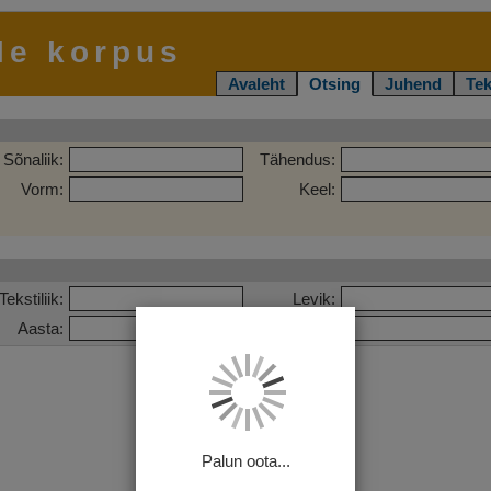
le korpus
Avaleht
Otsing
Juhend
Tek
Sõnaliik:
Tähendus:
Vorm:
Keel:
Tekstiliik:
Levik:
Aasta:
Pealkiri:
Palun oota...