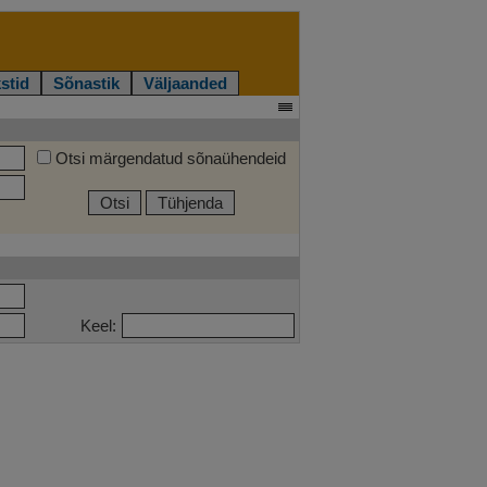
stid
Sõnastik
Väljaanded
Otsi märgendatud sõnaühendeid
Otsi
Tühjenda
Keel: