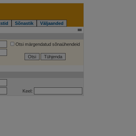
stid
Sõnastik
Väljaanded
Otsi märgendatud sõnaühendeid
Otsi
Tühjenda
Keel: