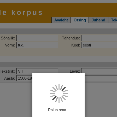
le korpus
Avaleht
Otsing
Juhend
Tek
Sõnaliik:
Tähendus:
Vorm:
Keel:
Tekstiliik:
Levik:
Aasta:
Pealkiri:
Palun oota...