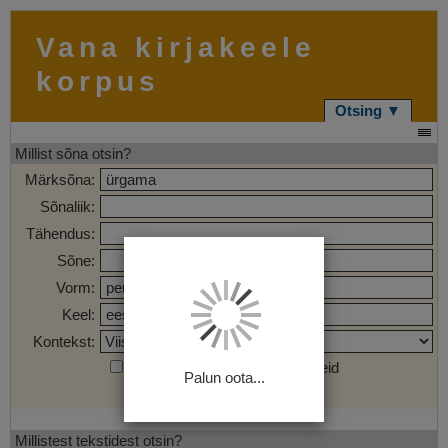
Vana kirjakeele
korpus
Otsing ▼
Millist sõna otsin?
Märksõna:
Sõnaliik:
Tähendus:
Sõne:
Vorm:
Keel:
Kontekst:
Otsi märgendatud sõnaühendeid
Palun oota...
Otsi
Tühjenda
Millistest tekstidest otsin?