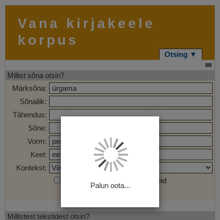
Vana kirjakeele
korpus
Otsing ▼
Millist sõna otsin?
Märksõna:
Sõnaliik:
Tähendus:
Sõne:
Vorm:
Keel:
Kontekst:
Otsi märgendatud sõnaühendeid
Palun oota...
Otsi
Tühjenda
Millistest tekstidest otsin?